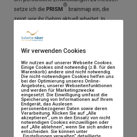
®
setze ich die
PRISM
brainmap ein, die
zeigt, wie ihr Gehirn aktuell arbeitet. In
welchen Hirnarealen sind starke Neuronale
Verbindungen aufgebaut, die das individuelle
Verhalten widerspiegelt. Welche
Wir verwenden Cookies
persönlichen Ressourcen sind gut vernetzt
Wir nutzen auf unserer Webseite Cookies.
uns somit belastbar einsetzbar und womit
Einige Cookies sind notwendig (z.B. für den
Warenkorb) andere sind nicht notwendig.
Die nicht-notwendigen Cookies helfen uns
kann ich aktiv erfolgreich spielen.
bei der Optimierung unseres Online-
Angebotes, unserer Webseitenfunktionen
Vertiefende Analysen mit weiteren
und werden für Marketingzwecke
eingesetzt. Die Einwilligung umfasst die
Schwerpunkten sind, wenn relvant, möglich.
Speicherung von Informationen auf Ihrem
Endgerät, das Auslesen
personenbezogener Daten sowie deren
Verarbeitung. Klicken Sie auf „Alle
akzeptieren“, um in den Einsatz von nicht
notwendigen Cookies einzuwilligen oder
auf „Alle ablehnen“, wenn Sie sich anders
entscheiden. Sie können unter
„Einstellungen verwalten“ detaillierte